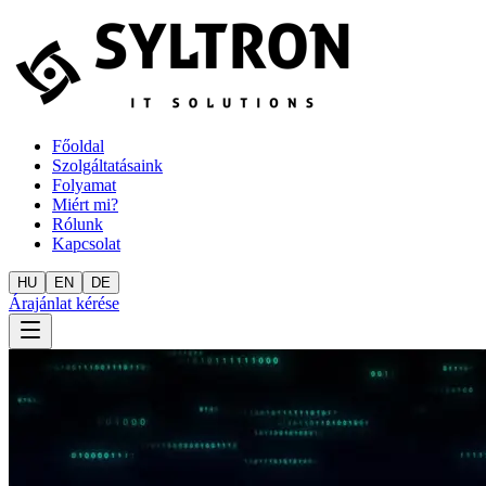
Főoldal
Szolgáltatásaink
Folyamat
Miért mi?
Rólunk
Kapcsolat
HU
EN
DE
Árajánlat kérése