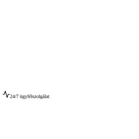
$
$
24/7 ügyfélszolgálat
0+
Év tapasztalat
0+