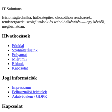
IT Solutions
Biztonságtechnika, hálózatépítés, okosotthon rendszerek,
rendszergazdai szolgáltatások és weboldalkészítés — egy kézből,
megbízhatóan.
Hivatkozások
Főoldal
Szolgáltatásaink
Folyamat
Miért mi?
Rólunk
Kapcsolat
Jogi információk
Impresszum
Felhasználói feltételek
Adatvédelem / GDPR
Kapcsolat