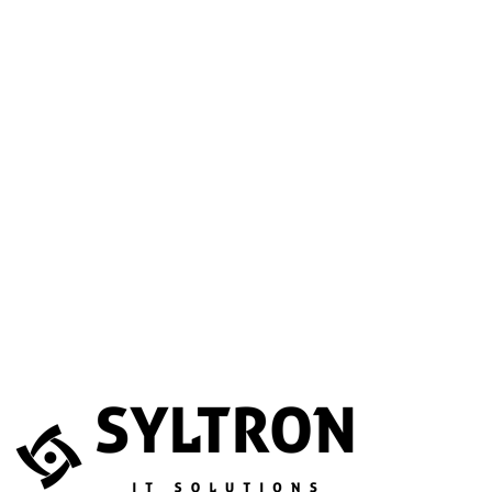
A betöltéssel a Google Térkép szolgáltatása aktiválódik.
Website
Név
*
E-mail
*
Telefonszám
(opcionális)
Melyik szolgáltatás érdekli?
(opcionális)
Üzenet
*
Elfogadom, hogy az adataimat összegyűjtsék és tárolják.
Adatvédelem
Az űrlapot a reCAPTCHA védi; a Google
adatvédelmi irányelvei
és
általános szerződési feltételei
érvényesek.