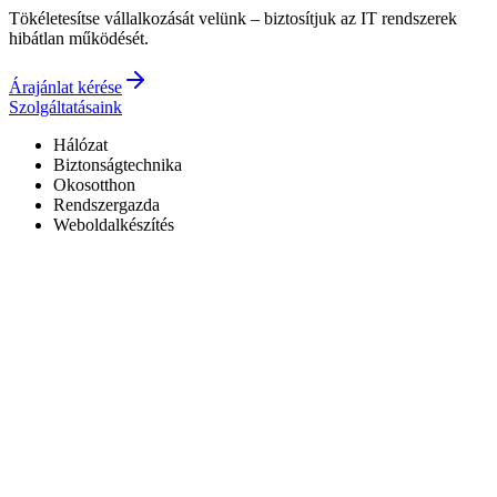
Tökéletesítse vállalkozását velünk – biztosítjuk az IT rendszerek
hibátlan működését.
Árajánlat kérése
Szolgáltatásaink
Hálózat
Biztonságtechnika
Okosotthon
Rendszergazda
Weboldalkészítés
Hivatalos Reolink forgalmazó
3 év garancia a kiépített rendszerekre
0–24 elérhetőség
7+ év tapasztalat