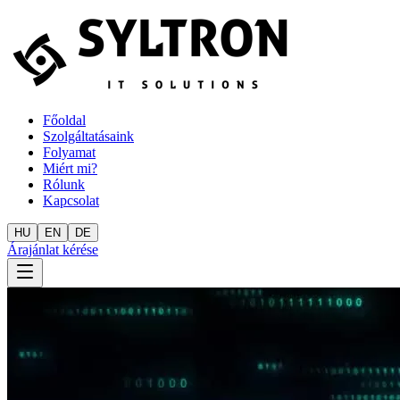
Főoldal
Szolgáltatásaink
Folyamat
Miért mi?
Rólunk
Kapcsolat
HU
EN
DE
Árajánlat kérése