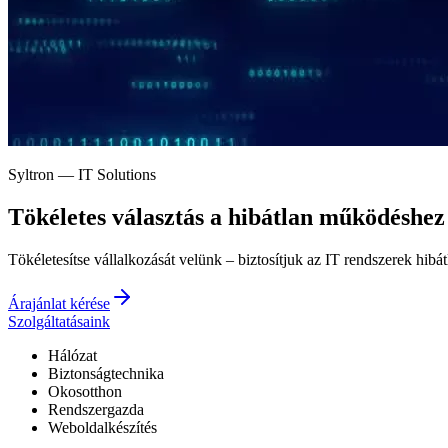
Syltron — IT Solutions
Tökéletes választás a
hibátlan működéshez
Tökéletesítse vállalkozását velünk – biztosítjuk az IT rendszerek hibá
Árajánlat kérése
Szolgáltatásaink
Hálózat
Biztonságtechnika
Okosotthon
Rendszergazda
Weboldalkészítés