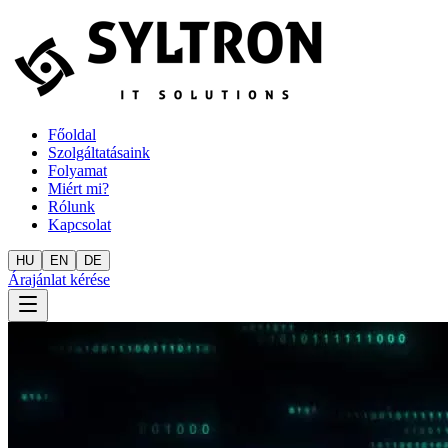
Főoldal
Szolgáltatásaink
Folyamat
Miért mi?
Rólunk
Kapcsolat
HU
EN
DE
Árajánlat kérése