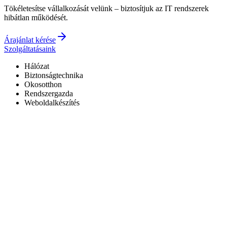
Tökéletesítse vállalkozását velünk – biztosítjuk az IT rendszerek
hibátlan működését.
Árajánlat kérése
Szolgáltatásaink
Hálózat
Biztonságtechnika
Okosotthon
Rendszergazda
Weboldalkészítés
Hivatalos Reolink forgalmazó
3 év garancia a kiépített rendszerekre
0–24 elérhetőség
7+ év tapasztalat