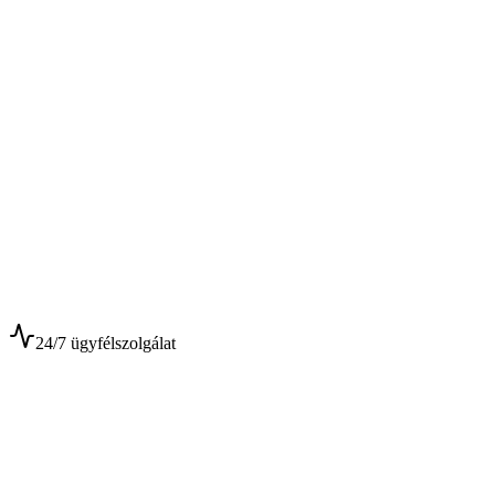
$
$
24/7 ügyfélszolgálat
0+
Év tapasztalat
0+