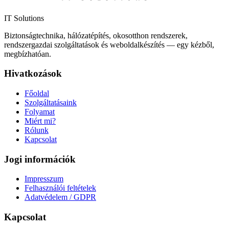
IT Solutions
Biztonságtechnika, hálózatépítés, okosotthon rendszerek,
rendszergazdai szolgáltatások és weboldalkészítés — egy kézből,
megbízhatóan.
Hivatkozások
Főoldal
Szolgáltatásaink
Folyamat
Miért mi?
Rólunk
Kapcsolat
Jogi információk
Impresszum
Felhasználói feltételek
Adatvédelem / GDPR
Kapcsolat