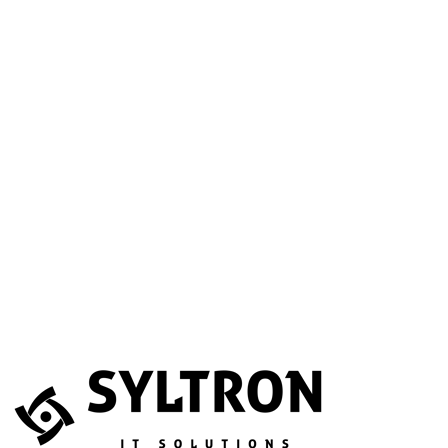
A betöltéssel a Google Térkép szolgáltatása aktiválódik.
Website
Név
*
E-mail
*
Telefonszám
(opcionális)
Melyik szolgáltatás érdekli?
(opcionális)
Üzenet
*
Elfogadom, hogy az adataimat összegyűjtsék és tárolják.
Adatvédelem
Az űrlapot a reCAPTCHA védi; a Google
adatvédelmi irányelvei
és
általános szerződési feltételei
érvényesek.