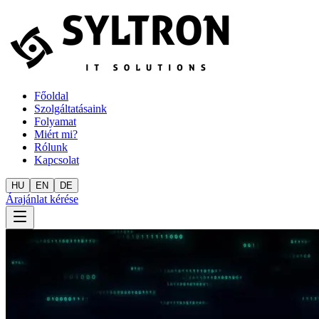
Főoldal
Szolgáltatásaink
Folyamat
Miért mi?
Rólunk
Kapcsolat
HU
EN
DE
Árajánlat kérése