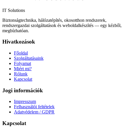
IT Solutions
Biztonságtechnika, hálózatépítés, okosotthon rendszerek,
rendszergazdai szolgáltatások és weboldalkészítés — egy kézből,
megbízhatóan.
Hivatkozások
Főoldal
Szolgáltatásaink
Folyamat
Miért mi?
Rólunk
Kapcsolat
Jogi információk
Impresszum
Felhasználói feltételek
Adatvédelem / GDPR
Kapcsolat