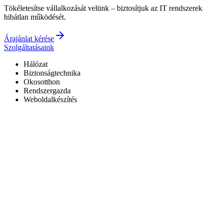
Tökéletesítse vállalkozását velünk – biztosítjuk az IT rendszerek
hibátlan működését.
Árajánlat kérése
Szolgáltatásaink
Hálózat
Biztonságtechnika
Okosotthon
Rendszergazda
Weboldalkészítés
Hivatalos Reolink forgalmazó
3 év garancia a kiépített rendszerekre
0–24 elérhetőség
7+ év tapasztalat