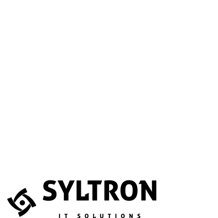
A betöltéssel a Google Térkép szolgáltatása aktiválódik.
Website
Név
*
E-mail
*
Telefonszám
(opcionális)
Melyik szolgáltatás érdekli?
(opcionális)
Üzenet
*
Elfogadom, hogy az adataimat összegyűjtsék és tárolják.
Adatvédelem
Az űrlapot a reCAPTCHA védi; a Google
adatvédelmi irányelvei
és
általános szerződési feltételei
érvényesek.