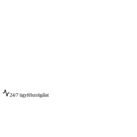
$
$
24/7 ügyfélszolgálat
0+
Év tapasztalat
0+