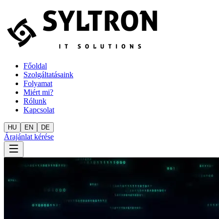
Főoldal
Szolgáltatásaink
Folyamat
Miért mi?
Rólunk
Kapcsolat
HU
EN
DE
Árajánlat kérése