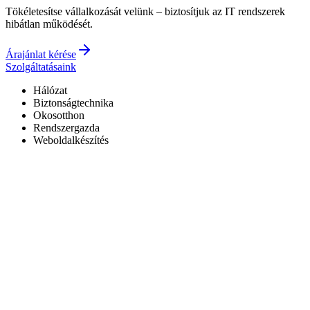
Tökéletesítse vállalkozását velünk – biztosítjuk az IT rendszerek
hibátlan működését.
Árajánlat kérése
Szolgáltatásaink
Hálózat
Biztonságtechnika
Okosotthon
Rendszergazda
Weboldalkészítés
Hivatalos Reolink forgalmazó
3 év garancia a kiépített rendszerekre
0–24 elérhetőség
7+ év tapasztalat