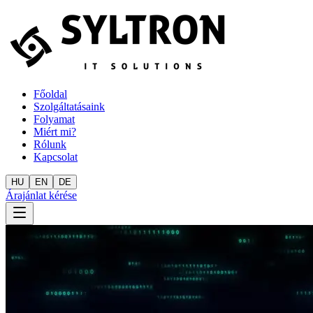
Főoldal
Szolgáltatásaink
Folyamat
Miért mi?
Rólunk
Kapcsolat
HU
EN
DE
Árajánlat kérése