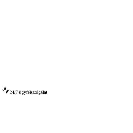
$
$
24/7 ügyfélszolgálat
0+
Év tapasztalat
0+