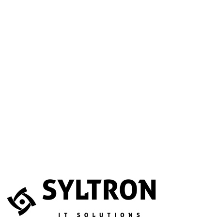
A betöltéssel a Google Térkép szolgáltatása aktiválódik.
Website
Név
*
E-mail
*
Telefonszám
(opcionális)
Melyik szolgáltatás érdekli?
(opcionális)
Üzenet
*
Elfogadom, hogy az adataimat összegyűjtsék és tárolják.
Adatvédelem
Az űrlapot a reCAPTCHA védi; a Google
adatvédelmi irányelvei
és
általános szerződési feltételei
érvényesek.