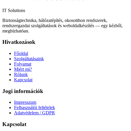
IT Solutions
Biztonságtechnika, hálózatépítés, okosotthon rendszerek,
rendszergazdai szolgáltatások és weboldalkészítés — egy kézből,
megbízhatóan.
Hivatkozások
Főoldal
Szolgáltatásaink
Folyamat
Miért mi?
Rólunk
Kapcsolat
Jogi információk
Impresszum
Felhasználói feltételek
Adatvédelem / GDPR
Kapcsolat