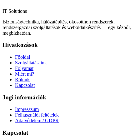
IT Solutions
Biztonságtechnika, hálózatépítés, okosotthon rendszerek,
rendszergazdai szolgáltatások és weboldalkészítés — egy kézből,
megbízhatóan.
Hivatkozások
Főoldal
Szolgáltatásaink
Folyamat
Miért mi?
Rólunk
Kapcsolat
Jogi információk
Impresszum
Felhasználói feltételek
Adatvédelem / GDPR
Kapcsolat