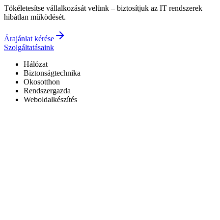
Tökéletesítse vállalkozását velünk – biztosítjuk az IT rendszerek
hibátlan működését.
Árajánlat kérése
Szolgáltatásaink
Hálózat
Biztonságtechnika
Okosotthon
Rendszergazda
Weboldalkészítés
Hivatalos Reolink forgalmazó
3 év garancia a kiépített rendszerekre
0–24 elérhetőség
7+ év tapasztalat