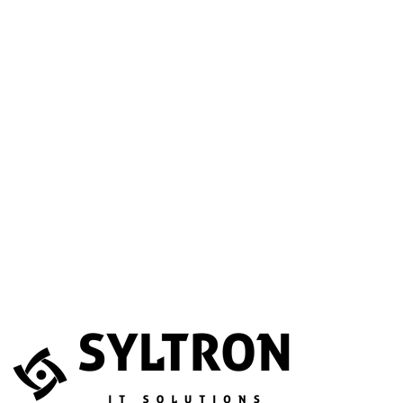
A betöltéssel a Google Térkép szolgáltatása aktiválódik.
Website
Név
*
E-mail
*
Telefonszám
(opcionális)
Melyik szolgáltatás érdekli?
(opcionális)
Üzenet
*
Elfogadom, hogy az adataimat összegyűjtsék és tárolják.
Adatvédelem
Az űrlapot a reCAPTCHA védi; a Google
adatvédelmi irányelvei
és
általános szerződési feltételei
érvényesek.