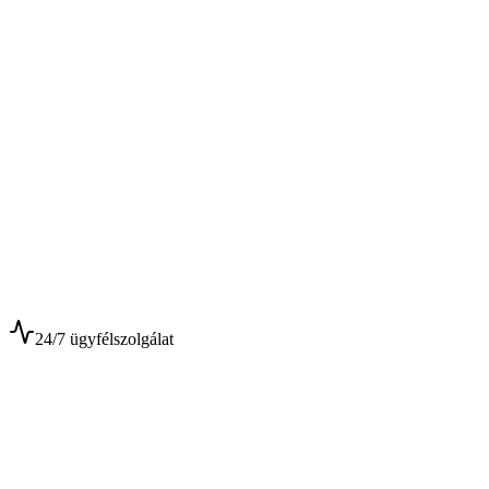
$
$
24/7 ügyfélszolgálat
0+
Év tapasztalat
0+