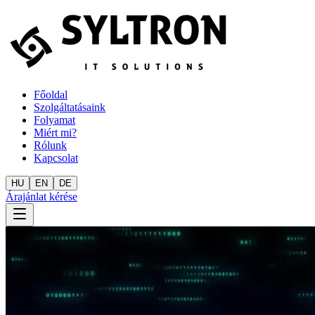
Főoldal
Szolgáltatásaink
Folyamat
Miért mi?
Rólunk
Kapcsolat
HU
EN
DE
Árajánlat kérése