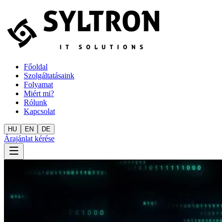
Főoldal
Szolgáltatásaink
Folyamat
Miért mi?
Rólunk
Kapcsolat
HU
EN
DE
Árajánlat kérése