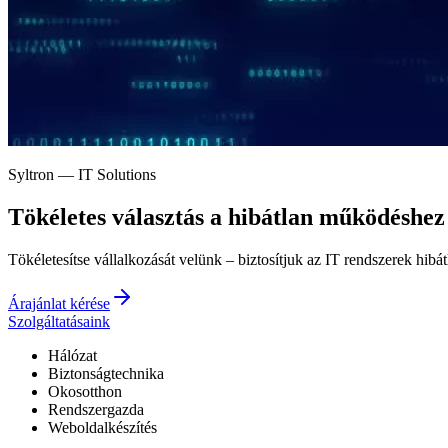
Syltron — IT Solutions
Tökéletes választás a
hibátlan működéshez
Tökéletesítse vállalkozását velünk – biztosítjuk az IT rendszerek hibá
Árajánlat kérése
Szolgáltatásaink
Hálózat
Biztonságtechnika
Okosotthon
Rendszergazda
Weboldalkészítés