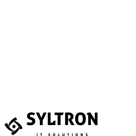
A betöltéssel a Google Térkép szolgáltatása aktiválódik.
Website
Név
*
E-mail
*
Telefonszám
(opcionális)
Melyik szolgáltatás érdekli?
(opcionális)
Üzenet
*
Elfogadom, hogy az adataimat összegyűjtsék és tárolják.
Adatvédelem
Az űrlapot a reCAPTCHA védi; a Google
adatvédelmi irányelvei
és
általános szerződési feltételei
érvényesek.