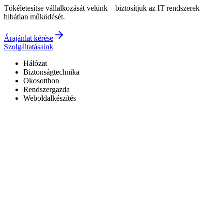
Tökéletesítse vállalkozását velünk – biztosítjuk az IT rendszerek
hibátlan működését.
Árajánlat kérése
Szolgáltatásaink
Hálózat
Biztonságtechnika
Okosotthon
Rendszergazda
Weboldalkészítés
Hivatalos Reolink forgalmazó
3 év garancia a kiépített rendszerekre
0–24 elérhetőség
7+ év tapasztalat