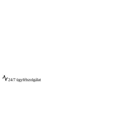
$
$
24/7 ügyfélszolgálat
0+
Év tapasztalat
0+