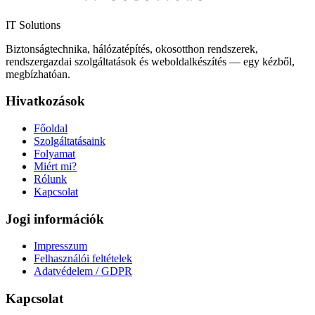
IT Solutions
Biztonságtechnika, hálózatépítés, okosotthon rendszerek,
rendszergazdai szolgáltatások és weboldalkészítés — egy kézből,
megbízhatóan.
Hivatkozások
Főoldal
Szolgáltatásaink
Folyamat
Miért mi?
Rólunk
Kapcsolat
Jogi információk
Impresszum
Felhasználói feltételek
Adatvédelem / GDPR
Kapcsolat