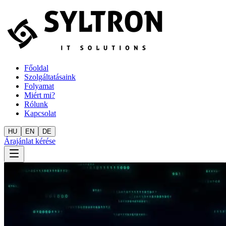
Főoldal
Szolgáltatásaink
Folyamat
Miért mi?
Rólunk
Kapcsolat
HU
EN
DE
Árajánlat kérése