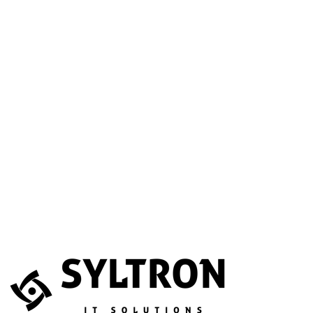
A betöltéssel a Google Térkép szolgáltatása aktiválódik.
Website
Név
*
E-mail
*
Telefonszám
(opcionális)
Melyik szolgáltatás érdekli?
(opcionális)
Üzenet
*
Elfogadom, hogy az adataimat összegyűjtsék és tárolják.
Adatvédelem
Az űrlapot a reCAPTCHA védi; a Google
adatvédelmi irányelvei
és
általános szerződési feltételei
érvényesek.