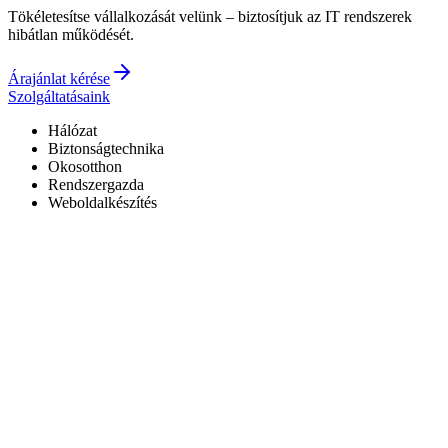
Tökéletesítse vállalkozását velünk – biztosítjuk az IT rendszerek
hibátlan működését.
Árajánlat kérése
Szolgáltatásaink
Hálózat
Biztonságtechnika
Okosotthon
Rendszergazda
Weboldalkészítés
Hivatalos Reolink forgalmazó
3 év garancia a kiépített rendszerekre
0–24 elérhetőség
7+ év tapasztalat