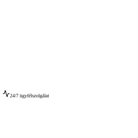
$
$
24/7 ügyfélszolgálat
0+
Év tapasztalat
0+