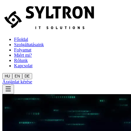
Főoldal
Szolgáltatásaink
Folyamat
Miért mi?
Rólunk
Kapcsolat
HU
EN
DE
Árajánlat kérése