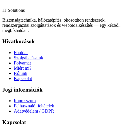
IT Solutions
Biztonságtechnika, hálózatépítés, okosotthon rendszerek,
rendszergazdai szolgáltatások és weboldalkészítés — egy kézből,
megbízhatóan.
Hivatkozások
Főoldal
Szolgáltatásaink
Folyamat
Miért mi?
Rólunk
Kapcsolat
Jogi információk
Impresszum
Felhasználói feltételek
Adatvédelem / GDPR
Kapcsolat