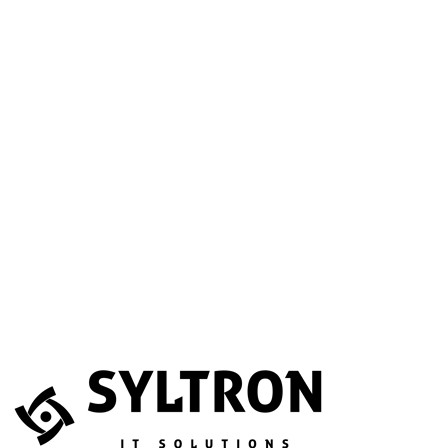
A betöltéssel a Google Térkép szolgáltatása aktiválódik.
Website
Név
*
E-mail
*
Telefonszám
(opcionális)
Melyik szolgáltatás érdekli?
(opcionális)
Üzenet
*
Elfogadom, hogy az adataimat összegyűjtsék és tárolják.
Adatvédelem
Az űrlapot a reCAPTCHA védi; a Google
adatvédelmi irányelvei
és
általános szerződési feltételei
érvényesek.