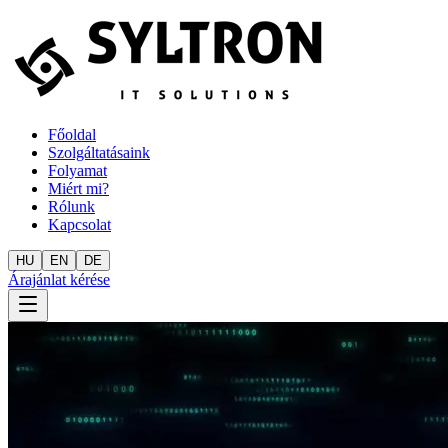
Főoldal
Szolgáltatásaink
Folyamat
Miért mi?
Rólunk
Kapcsolat
HU
EN
DE
Árajánlat kérése