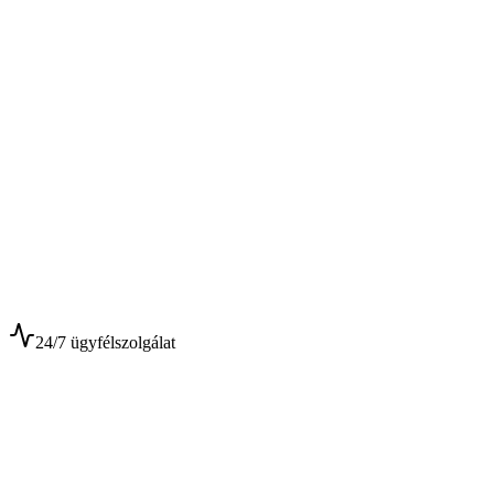
$
$
24/7 ügyfélszolgálat
0+
Év tapasztalat
0+