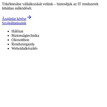
Tökéletesítse vállalkozását velünk – biztosítjuk az IT rendszerek
hibátlan működését.
Árajánlat kérése
Szolgáltatásaink
Hálózat
Biztonságtechnika
Okosotthon
Rendszergazda
Weboldalkészítés
Hivatalos Reolink forgalmazó
3 év garancia a kiépített rendszerekre
0–24 elérhetőség
7+ év tapasztalat