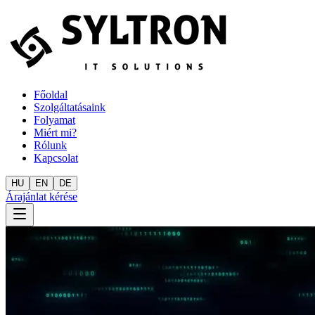
Főoldal
Szolgáltatásaink
Folyamat
Miért mi?
Rólunk
Kapcsolat
HU
EN
DE
Árajánlat kérése