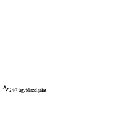
$
$
24/7 ügyfélszolgálat
0+
Év tapasztalat
0+