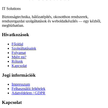
IT Solutions
Biztonságtechnika, hálózatépítés, okosotthon rendszerek,
rendszergazdai szolgáltatások és weboldalkészítés — egy kézből,
megbízhatóan.
Hivatkozások
Főoldal
Szolgáltatásaink
Folyamat
Miért mi?
Rólunk
Kapcsolat
Jogi információk
Impresszum
Felhasználói feltételek
Adatvédelem / GDPR
Kapcsolat