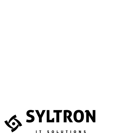
A betöltéssel a Google Térkép szolgáltatása aktiválódik.
Website
Név
*
E-mail
*
Telefonszám
(opcionális)
Melyik szolgáltatás érdekli?
(opcionális)
Üzenet
*
Elfogadom, hogy az adataimat összegyűjtsék és tárolják.
Adatvédelem
Az űrlapot a reCAPTCHA védi; a Google
adatvédelmi irányelvei
és
általános szerződési feltételei
érvényesek.