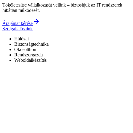
Tökéletesítse vállalkozását velünk – biztosítjuk az IT rendszerek
hibátlan működését.
Árajánlat kérése
Szolgáltatásaink
Hálózat
Biztonságtechnika
Okosotthon
Rendszergazda
Weboldalkészítés
Hivatalos Reolink forgalmazó
3 év garancia a kiépített rendszerekre
0–24 elérhetőség
7+ év tapasztalat