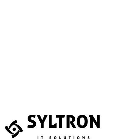
A betöltéssel a Google Térkép szolgáltatása aktiválódik.
Website
Név
*
E-mail
*
Telefonszám
(opcionális)
Melyik szolgáltatás érdekli?
(opcionális)
Üzenet
*
Elfogadom, hogy az adataimat összegyűjtsék és tárolják.
Adatvédelem
Az űrlapot a reCAPTCHA védi; a Google
adatvédelmi irányelvei
és
általános szerződési feltételei
érvényesek.