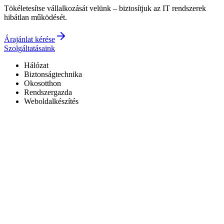
Tökéletesítse vállalkozását velünk – biztosítjuk az IT rendszerek
hibátlan működését.
Árajánlat kérése
Szolgáltatásaink
Hálózat
Biztonságtechnika
Okosotthon
Rendszergazda
Weboldalkészítés
Hivatalos Reolink forgalmazó
3 év garancia a kiépített rendszerekre
0–24 elérhetőség
7+ év tapasztalat