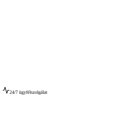
$
$
24/7 ügyfélszolgálat
0+
Év tapasztalat
0+