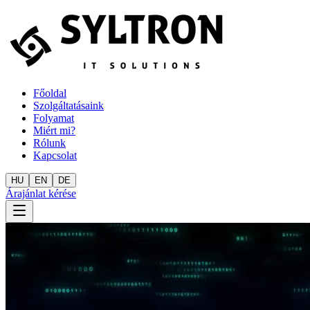
Főoldal
Szolgáltatásaink
Folyamat
Miért mi?
Rólunk
Kapcsolat
HU
EN
DE
Árajánlat kérése