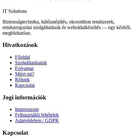
IT Solutions
Biztonságtechnika, hálózatépítés, okosotthon rendszerek,
rendszergazdai szolgáltatások és weboldalkészítés — egy kézből,
megbízhatóan.
Hivatkozások
Főoldal
Szolgáltatásaink
Folyamat
Miért mi?
Rólunk
Kapcsolat
Jogi információk
Impresszum
Felhasználói feltételek
Adatvédelem / GDPR
Kapcsolat