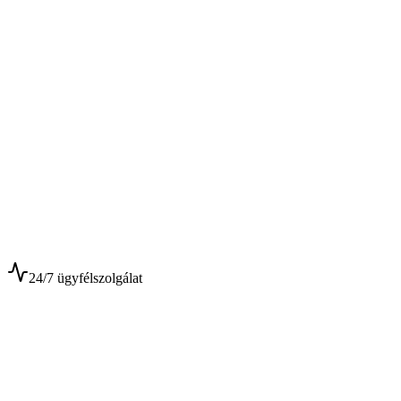
$
$
24/7 ügyfélszolgálat
0+
Év tapasztalat
0+