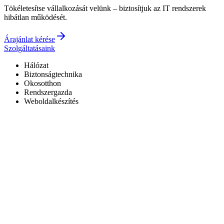
Tökéletesítse vállalkozását velünk – biztosítjuk az IT rendszerek
hibátlan működését.
Árajánlat kérése
Szolgáltatásaink
Hálózat
Biztonságtechnika
Okosotthon
Rendszergazda
Weboldalkészítés
Hivatalos Reolink forgalmazó
3 év garancia a kiépített rendszerekre
0–24 elérhetőség
7+ év tapasztalat