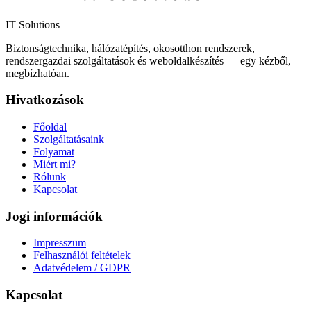
IT Solutions
Biztonságtechnika, hálózatépítés, okosotthon rendszerek,
rendszergazdai szolgáltatások és weboldalkészítés — egy kézből,
megbízhatóan.
Hivatkozások
Főoldal
Szolgáltatásaink
Folyamat
Miért mi?
Rólunk
Kapcsolat
Jogi információk
Impresszum
Felhasználói feltételek
Adatvédelem / GDPR
Kapcsolat