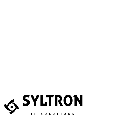
A betöltéssel a Google Térkép szolgáltatása aktiválódik.
Website
Név
*
E-mail
*
Telefonszám
(opcionális)
Melyik szolgáltatás érdekli?
(opcionális)
Üzenet
*
Elfogadom, hogy az adataimat összegyűjtsék és tárolják.
Adatvédelem
Az űrlapot a reCAPTCHA védi; a Google
adatvédelmi irányelvei
és
általános szerződési feltételei
érvényesek.