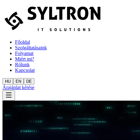
Főoldal
Szolgáltatásaink
Folyamat
Miért mi?
Rólunk
Kapcsolat
HU
EN
DE
Árajánlat kérése