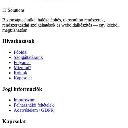
IT Solutions
Biztonságtechnika, hálózatépítés, okosotthon rendszerek,
rendszergazdai szolgáltatások és weboldalkészítés — egy kézből,
megbízhatóan.
Hivatkozások
Főoldal
Szolgáltatásaink
Folyamat
Miért mi?
Rólunk
Kapcsolat
Jogi információk
Impresszum
Felhasználói feltételek
Adatvédelem / GDPR
Kapcsolat