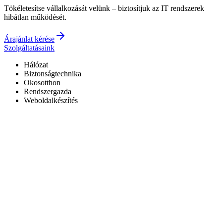
Tökéletesítse vállalkozását velünk – biztosítjuk az IT rendszerek
hibátlan működését.
Árajánlat kérése
Szolgáltatásaink
Hálózat
Biztonságtechnika
Okosotthon
Rendszergazda
Weboldalkészítés
Hivatalos Reolink forgalmazó
3 év garancia a kiépített rendszerekre
0–24 elérhetőség
7+ év tapasztalat