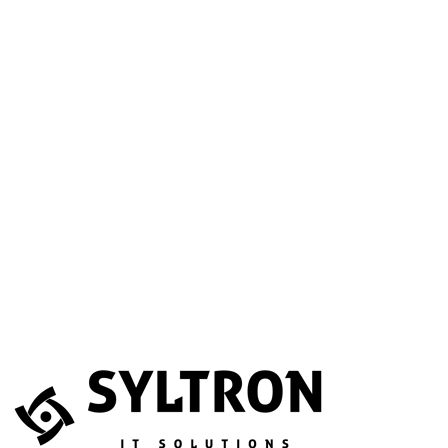
A betöltéssel a Google Térkép szolgáltatása aktiválódik.
Website
Név
*
E-mail
*
Telefonszám
(opcionális)
Melyik szolgáltatás érdekli?
(opcionális)
Üzenet
*
Elfogadom, hogy az adataimat összegyűjtsék és tárolják.
Adatvédelem
Az űrlapot a reCAPTCHA védi; a Google
adatvédelmi irányelvei
és
általános szerződési feltételei
érvényesek.