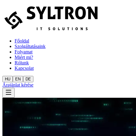
Főoldal
Szolgáltatásaink
Folyamat
Miért mi?
Rólunk
Kapcsolat
HU
EN
DE
Árajánlat kérése