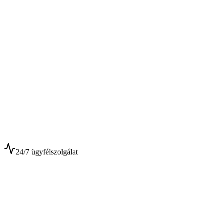
$
$
24/7 ügyfélszolgálat
0+
Év tapasztalat
0+