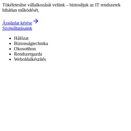
Tökéletesítse vállalkozását velünk – biztosítjuk az IT rendszerek
hibátlan működését.
Árajánlat kérése
Szolgáltatásaink
Hálózat
Biztonságtechnika
Okosotthon
Rendszergazda
Weboldalkészítés
Hivatalos Reolink forgalmazó
3 év garancia a kiépített rendszerekre
0–24 elérhetőség
7+ év tapasztalat