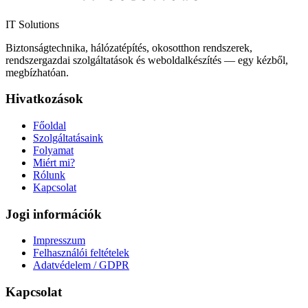
IT Solutions
Biztonságtechnika, hálózatépítés, okosotthon rendszerek,
rendszergazdai szolgáltatások és weboldalkészítés — egy kézből,
megbízhatóan.
Hivatkozások
Főoldal
Szolgáltatásaink
Folyamat
Miért mi?
Rólunk
Kapcsolat
Jogi információk
Impresszum
Felhasználói feltételek
Adatvédelem / GDPR
Kapcsolat