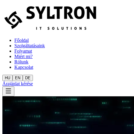
Főoldal
Szolgáltatásaink
Folyamat
Miért mi?
Rólunk
Kapcsolat
HU
EN
DE
Árajánlat kérése