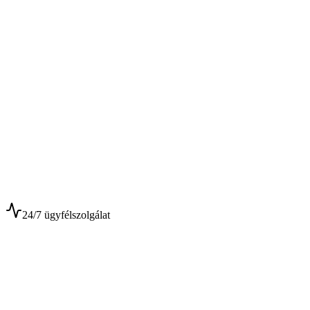
$
$
24/7 ügyfélszolgálat
0+
Év tapasztalat
0+