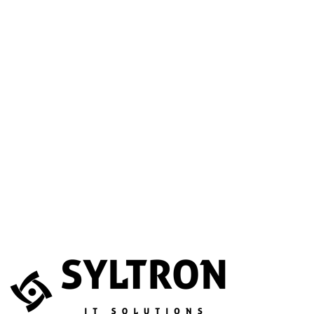
A betöltéssel a Google Térkép szolgáltatása aktiválódik.
Website
Név
*
E-mail
*
Telefonszám
(opcionális)
Melyik szolgáltatás érdekli?
(opcionális)
Üzenet
*
Elfogadom, hogy az adataimat összegyűjtsék és tárolják.
Adatvédelem
Az űrlapot a reCAPTCHA védi; a Google
adatvédelmi irányelvei
és
általános szerződési feltételei
érvényesek.