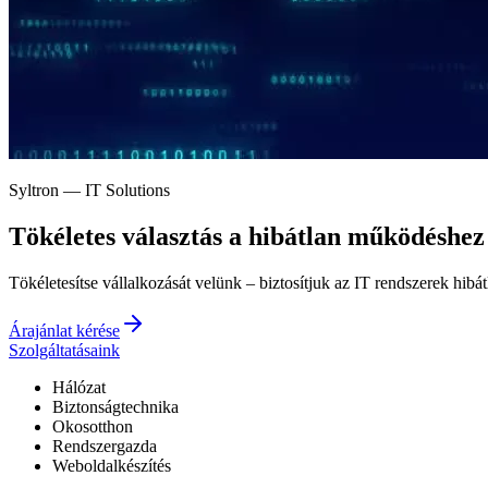
Syltron — IT Solutions
Tökéletes választás a
hibátlan működéshez
Tökéletesítse vállalkozását velünk – biztosítjuk az IT rendszerek hibá
Árajánlat kérése
Szolgáltatásaink
Hálózat
Biztonságtechnika
Okosotthon
Rendszergazda
Weboldalkészítés