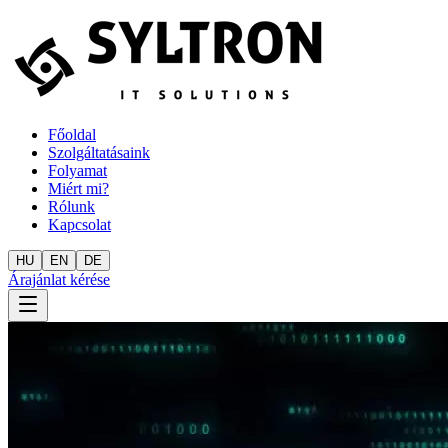
Főoldal
Szolgáltatásaink
Folyamat
Miért mi?
Rólunk
Kapcsolat
HU
EN
DE
Árajánlat kérése