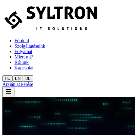
Főoldal
Szolgáltatásaink
Folyamat
Miért mi?
Rólunk
Kapcsolat
HU
EN
DE
Árajánlat kérése