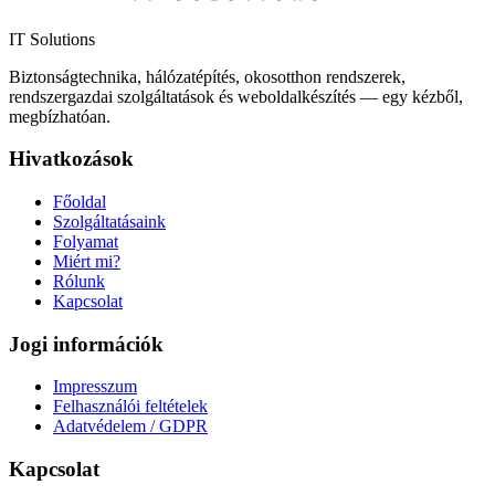
IT Solutions
Biztonságtechnika, hálózatépítés, okosotthon rendszerek,
rendszergazdai szolgáltatások és weboldalkészítés — egy kézből,
megbízhatóan.
Hivatkozások
Főoldal
Szolgáltatásaink
Folyamat
Miért mi?
Rólunk
Kapcsolat
Jogi információk
Impresszum
Felhasználói feltételek
Adatvédelem / GDPR
Kapcsolat