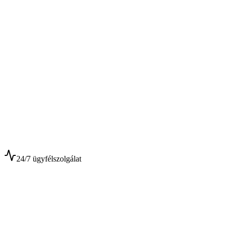
$
$
24/7 ügyfélszolgálat
0+
Év tapasztalat
0+