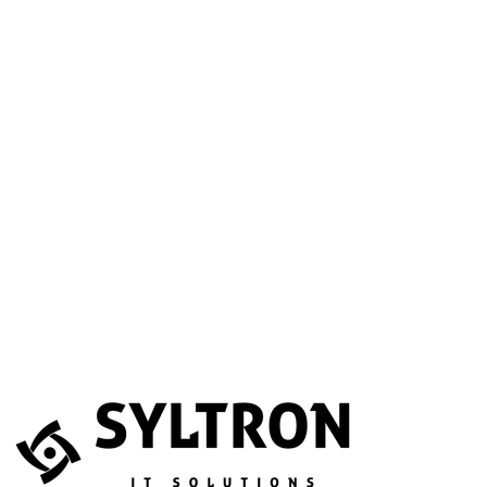
A betöltéssel a Google Térkép szolgáltatása aktiválódik.
Website
Név
*
E-mail
*
Telefonszám
(opcionális)
Melyik szolgáltatás érdekli?
(opcionális)
Üzenet
*
Elfogadom, hogy az adataimat összegyűjtsék és tárolják.
Adatvédelem
Az űrlapot a reCAPTCHA védi; a Google
adatvédelmi irányelvei
és
általános szerződési feltételei
érvényesek.