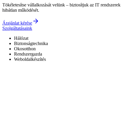
Tökéletesítse vállalkozását velünk – biztosítjuk az IT rendszerek
hibátlan működését.
Árajánlat kérése
Szolgáltatásaink
Hálózat
Biztonságtechnika
Okosotthon
Rendszergazda
Weboldalkészítés
Hivatalos Reolink forgalmazó
3 év garancia a kiépített rendszerekre
0–24 elérhetőség
7+ év tapasztalat