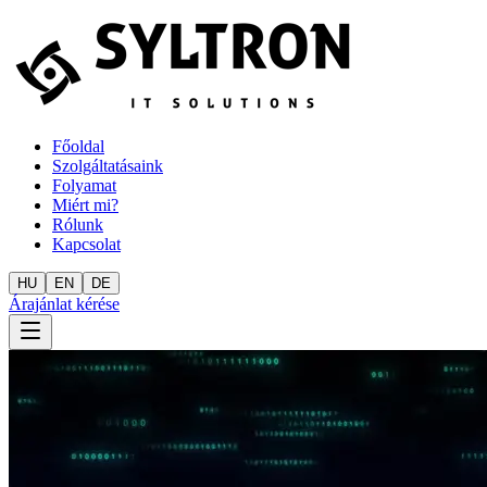
Főoldal
Szolgáltatásaink
Folyamat
Miért mi?
Rólunk
Kapcsolat
HU
EN
DE
Árajánlat kérése