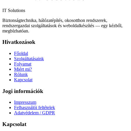
IT Solutions
Biztonságtechnika, hálózatépítés, okosotthon rendszerek,
rendszergazdai szolgáltatások és weboldalkészítés — egy kézből,
megbízhatóan.
Hivatkozások
Főoldal
Szolgáltatásaink
Folyamat
Miért mi?
Rólunk
Kapcsolat
Jogi információk
Impresszum
Felhasználói feltételek
Adatvédelem / GDPR
Kapcsolat