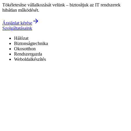
Tökéletesítse vállalkozását velünk – biztosítjuk az IT rendszerek
hibátlan működését.
Árajánlat kérése
Szolgáltatásaink
Hálózat
Biztonságtechnika
Okosotthon
Rendszergazda
Weboldalkészítés
Hivatalos Reolink forgalmazó
3 év garancia a kiépített rendszerekre
0–24 elérhetőség
7+ év tapasztalat