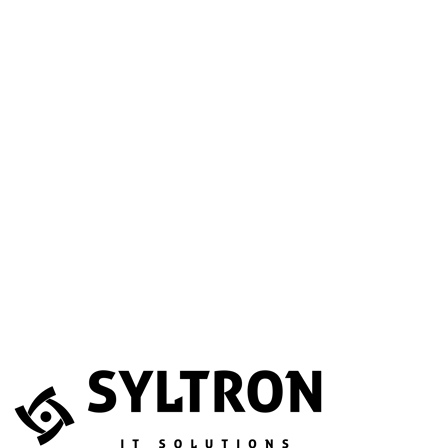
A betöltéssel a Google Térkép szolgáltatása aktiválódik.
Website
Név
*
E-mail
*
Telefonszám
(opcionális)
Melyik szolgáltatás érdekli?
(opcionális)
Üzenet
*
Elfogadom, hogy az adataimat összegyűjtsék és tárolják.
Adatvédelem
Az űrlapot a reCAPTCHA védi; a Google
adatvédelmi irányelvei
és
általános szerződési feltételei
érvényesek.