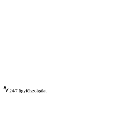
$
$
24/7 ügyfélszolgálat
0+
Év tapasztalat
0+