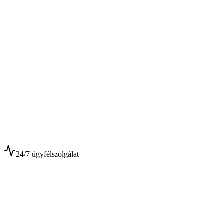
$
$
24/7 ügyfélszolgálat
0+
Év tapasztalat
0+