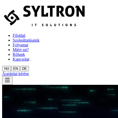
Főoldal
Szolgáltatásaink
Folyamat
Miért mi?
Rólunk
Kapcsolat
HU
EN
DE
Árajánlat kérése