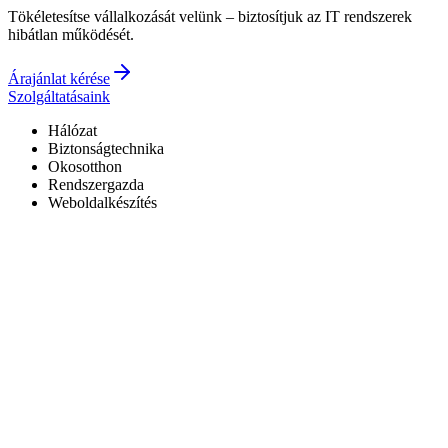
Tökéletesítse vállalkozását velünk – biztosítjuk az IT rendszerek
hibátlan működését.
Árajánlat kérése
Szolgáltatásaink
Hálózat
Biztonságtechnika
Okosotthon
Rendszergazda
Weboldalkészítés
Hivatalos Reolink forgalmazó
3 év garancia a kiépített rendszerekre
0–24 elérhetőség
7+ év tapasztalat