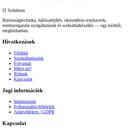
IT Solutions
Biztonságtechnika, hálózatépítés, okosotthon rendszerek,
rendszergazdai szolgáltatások és weboldalkészítés — egy kézből,
megbízhatóan.
Hivatkozások
Főoldal
Szolgáltatásaink
Folyamat
Miért mi?
Rólunk
Kapcsolat
Jogi információk
Impresszum
Felhasználói feltételek
Adatvédelem / GDPR
Kapcsolat