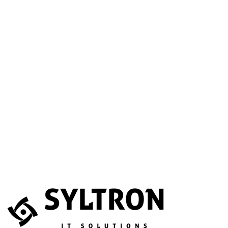
A betöltéssel a Google Térkép szolgáltatása aktiválódik.
Website
Név
*
E-mail
*
Telefonszám
(opcionális)
Melyik szolgáltatás érdekli?
(opcionális)
Üzenet
*
Elfogadom, hogy az adataimat összegyűjtsék és tárolják.
Adatvédelem
Az űrlapot a reCAPTCHA védi; a Google
adatvédelmi irányelvei
és
általános szerződési feltételei
érvényesek.