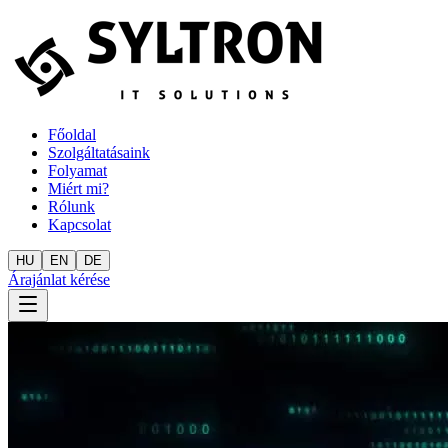
Főoldal
Szolgáltatásaink
Folyamat
Miért mi?
Rólunk
Kapcsolat
HU
EN
DE
Árajánlat kérése