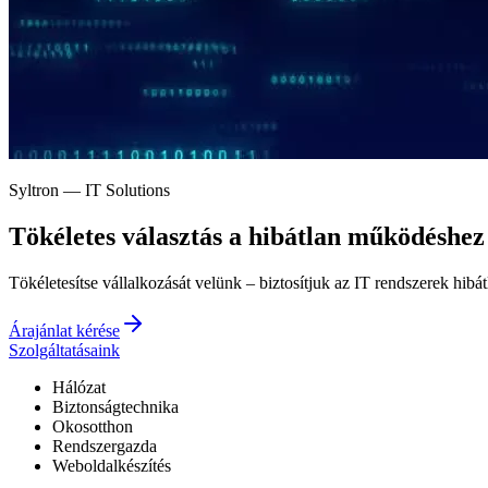
Syltron — IT Solutions
Tökéletes választás a
hibátlan működéshez
Tökéletesítse vállalkozását velünk – biztosítjuk az IT rendszerek hibá
Árajánlat kérése
Szolgáltatásaink
Hálózat
Biztonságtechnika
Okosotthon
Rendszergazda
Weboldalkészítés