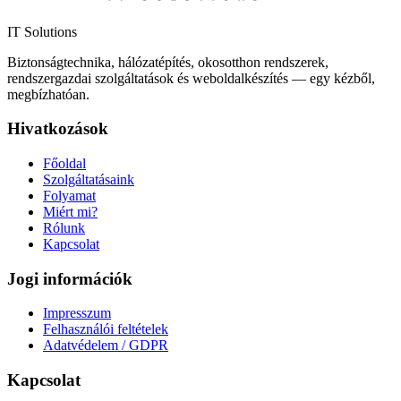
IT Solutions
Biztonságtechnika, hálózatépítés, okosotthon rendszerek,
rendszergazdai szolgáltatások és weboldalkészítés — egy kézből,
megbízhatóan.
Hivatkozások
Főoldal
Szolgáltatásaink
Folyamat
Miért mi?
Rólunk
Kapcsolat
Jogi információk
Impresszum
Felhasználói feltételek
Adatvédelem / GDPR
Kapcsolat