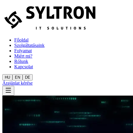
Főoldal
Szolgáltatásaink
Folyamat
Miért mi?
Rólunk
Kapcsolat
HU
EN
DE
Árajánlat kérése