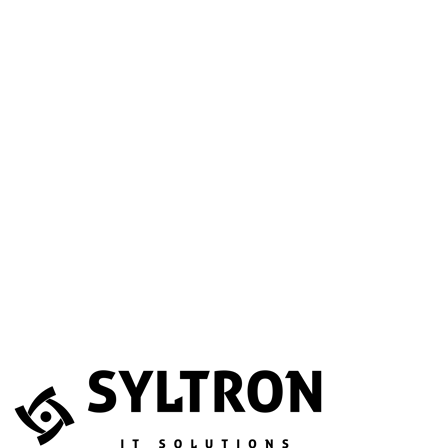
A betöltéssel a Google Térkép szolgáltatása aktiválódik.
Website
Név
*
E-mail
*
Telefonszám
(opcionális)
Melyik szolgáltatás érdekli?
(opcionális)
Üzenet
*
Elfogadom, hogy az adataimat összegyűjtsék és tárolják.
Adatvédelem
Az űrlapot a reCAPTCHA védi; a Google
adatvédelmi irányelvei
és
általános szerződési feltételei
érvényesek.