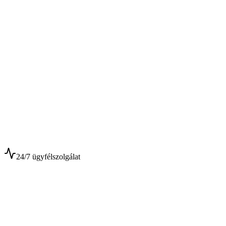
$
$
24/7 ügyfélszolgálat
0+
Év tapasztalat
0+