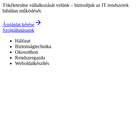
Tökéletesítse vállalkozását velünk – biztosítjuk az IT rendszerek
hibátlan működését.
Árajánlat kérése
Szolgáltatásaink
Hálózat
Biztonságtechnika
Okosotthon
Rendszergazda
Weboldalkészítés
Hivatalos Reolink forgalmazó
3 év garancia a kiépített rendszerekre
0–24 elérhetőség
7+ év tapasztalat