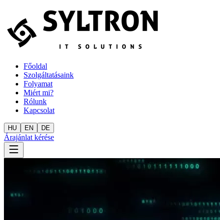
Főoldal
Szolgáltatásaink
Folyamat
Miért mi?
Rólunk
Kapcsolat
HU
EN
DE
Árajánlat kérése