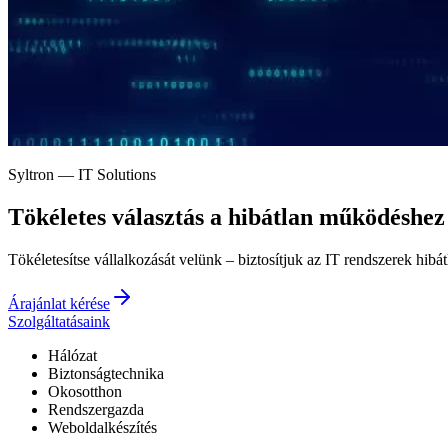
Syltron — IT Solutions
Tökéletes választás a
hibátlan működéshez
Tökéletesítse vállalkozását velünk – biztosítjuk az IT rendszerek hibá
Árajánlat kérése
Szolgáltatásaink
Hálózat
Biztonságtechnika
Okosotthon
Rendszergazda
Weboldalkészítés