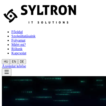
Főoldal
Szolgáltatásaink
Folyamat
Miért mi?
Rólunk
Kapcsolat
HU
EN
DE
Árajánlat kérése