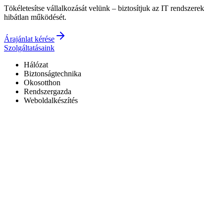
Tökéletesítse vállalkozását velünk – biztosítjuk az IT rendszerek
hibátlan működését.
Árajánlat kérése
Szolgáltatásaink
Hálózat
Biztonságtechnika
Okosotthon
Rendszergazda
Weboldalkészítés
Hivatalos Reolink forgalmazó
3 év garancia a kiépített rendszerekre
0–24 elérhetőség
7+ év tapasztalat