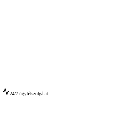
$
$
24/7 ügyfélszolgálat
0+
Év tapasztalat
0+