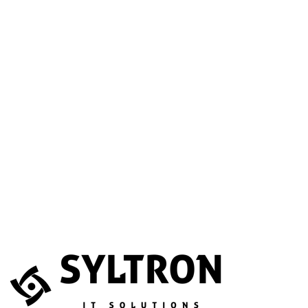
A betöltéssel a Google Térkép szolgáltatása aktiválódik.
Website
Név
*
E-mail
*
Telefonszám
(opcionális)
Melyik szolgáltatás érdekli?
(opcionális)
Üzenet
*
Elfogadom, hogy az adataimat összegyűjtsék és tárolják.
Adatvédelem
Az űrlapot a reCAPTCHA védi; a Google
adatvédelmi irányelvei
és
általános szerződési feltételei
érvényesek.