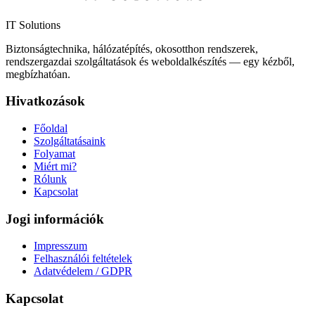
IT Solutions
Biztonságtechnika, hálózatépítés, okosotthon rendszerek,
rendszergazdai szolgáltatások és weboldalkészítés — egy kézből,
megbízhatóan.
Hivatkozások
Főoldal
Szolgáltatásaink
Folyamat
Miért mi?
Rólunk
Kapcsolat
Jogi információk
Impresszum
Felhasználói feltételek
Adatvédelem / GDPR
Kapcsolat