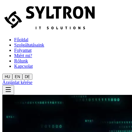
Főoldal
Szolgáltatásaink
Folyamat
Miért mi?
Rólunk
Kapcsolat
HU
EN
DE
Árajánlat kérése