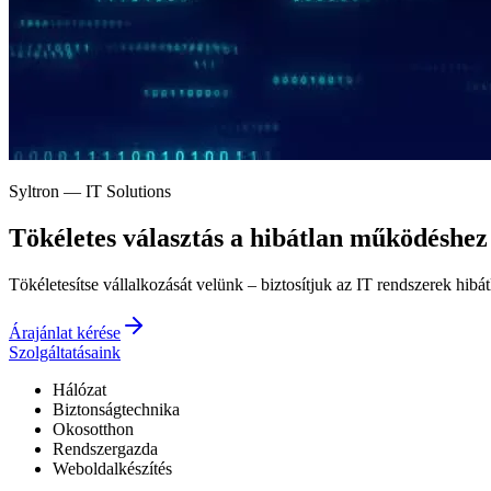
Syltron — IT Solutions
Tökéletes választás a
hibátlan működéshez
Tökéletesítse vállalkozását velünk – biztosítjuk az IT rendszerek hibá
Árajánlat kérése
Szolgáltatásaink
Hálózat
Biztonságtechnika
Okosotthon
Rendszergazda
Weboldalkészítés