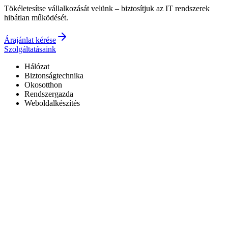
Tökéletesítse vállalkozását velünk – biztosítjuk az IT rendszerek
hibátlan működését.
Árajánlat kérése
Szolgáltatásaink
Hálózat
Biztonságtechnika
Okosotthon
Rendszergazda
Weboldalkészítés
Hivatalos Reolink forgalmazó
3 év garancia a kiépített rendszerekre
0–24 elérhetőség
7+ év tapasztalat