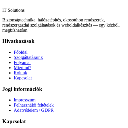
IT Solutions
Biztonságtechnika, hálózatépítés, okosotthon rendszerek,
rendszergazdai szolgáltatások és weboldalkészítés — egy kézből,
megbízhatóan.
Hivatkozások
Főoldal
Szolgáltatásaink
Folyamat
Miért mi?
Rólunk
Kapcsolat
Jogi információk
Impresszum
Felhasználói feltételek
Adatvédelem / GDPR
Kapcsolat