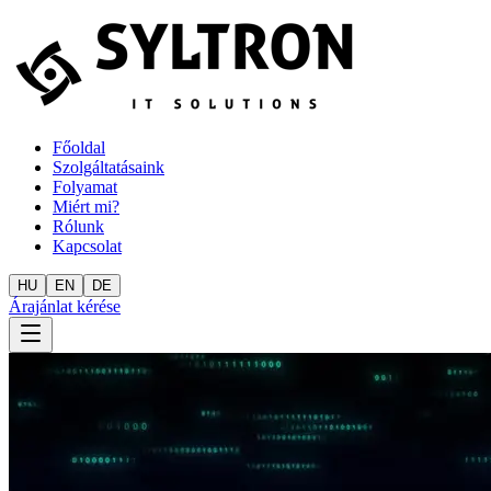
Főoldal
Szolgáltatásaink
Folyamat
Miért mi?
Rólunk
Kapcsolat
HU
EN
DE
Árajánlat kérése