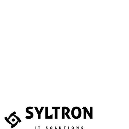
A betöltéssel a Google Térkép szolgáltatása aktiválódik.
Website
Név
*
E-mail
*
Telefonszám
(opcionális)
Melyik szolgáltatás érdekli?
(opcionális)
Üzenet
*
Elfogadom, hogy az adataimat összegyűjtsék és tárolják.
Adatvédelem
Az űrlapot a reCAPTCHA védi; a Google
adatvédelmi irányelvei
és
általános szerződési feltételei
érvényesek.