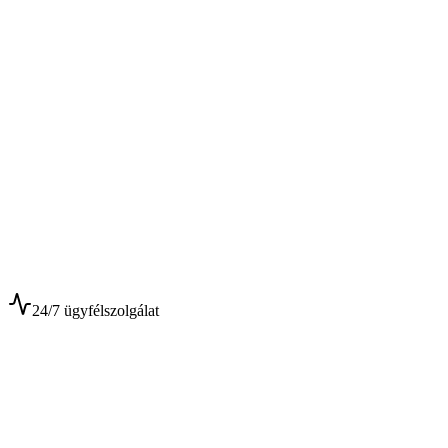
$
$
24/7 ügyfélszolgálat
0+
Év tapasztalat
0+