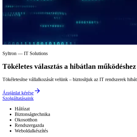
Syltron — IT Solutions
Tökéletes választás a
hibátlan működéshez
Tökéletesítse vállalkozását velünk – biztosítjuk az IT rendszerek hibá
Árajánlat kérése
Szolgáltatásaink
Hálózat
Biztonságtechnika
Okosotthon
Rendszergazda
Weboldalkészítés