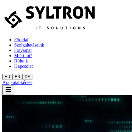
Főoldal
Szolgáltatásaink
Folyamat
Miért mi?
Rólunk
Kapcsolat
HU
EN
DE
Árajánlat kérése