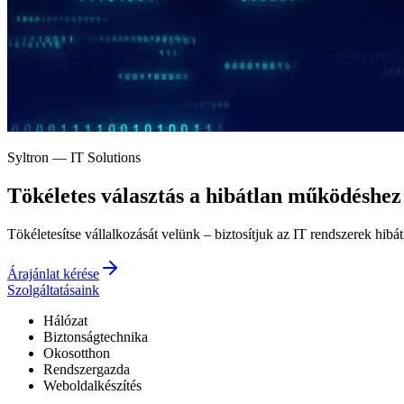
Syltron — IT Solutions
Tökéletes választás a
hibátlan működéshez
Tökéletesítse vállalkozását velünk – biztosítjuk az IT rendszerek hibá
Árajánlat kérése
Szolgáltatásaink
Hálózat
Biztonságtechnika
Okosotthon
Rendszergazda
Weboldalkészítés