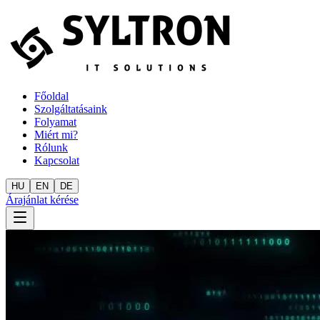
Főoldal
Szolgáltatásaink
Folyamat
Miért mi?
Rólunk
Kapcsolat
HU
EN
DE
Árajánlat kérése