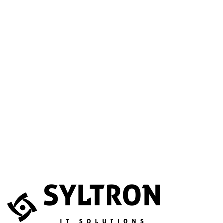
A betöltéssel a Google Térkép szolgáltatása aktiválódik.
Website
Név
*
E-mail
*
Telefonszám
(opcionális)
Melyik szolgáltatás érdekli?
(opcionális)
Üzenet
*
Elfogadom, hogy az adataimat összegyűjtsék és tárolják.
Adatvédelem
Az űrlapot a reCAPTCHA védi; a Google
adatvédelmi irányelvei
és
általános szerződési feltételei
érvényesek.