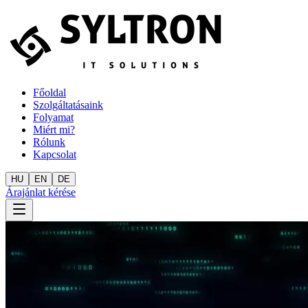
Főoldal
Szolgáltatásaink
Folyamat
Miért mi?
Rólunk
Kapcsolat
HU
EN
DE
Árajánlat kérése