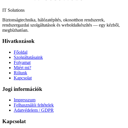
IT Solutions
Biztonságtechnika, hálózatépítés, okosotthon rendszerek,
rendszergazdai szolgáltatások és weboldalkészítés — egy kézből,
megbízhatóan.
Hivatkozások
Főoldal
Szolgáltatásaink
Folyamat
Miért mi?
Rólunk
Kapcsolat
Jogi információk
Impresszum
Felhasználói feltételek
Adatvédelem / GDPR
Kapcsolat