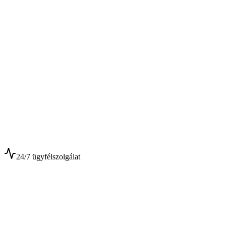
$
$
24/7 ügyfélszolgálat
0+
Év tapasztalat
0+