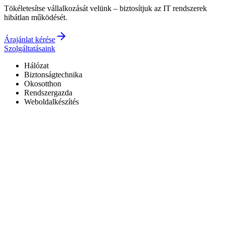
Tökéletesítse vállalkozását velünk – biztosítjuk az IT rendszerek
hibátlan működését.
Árajánlat kérése
Szolgáltatásaink
Hálózat
Biztonságtechnika
Okosotthon
Rendszergazda
Weboldalkészítés
Hivatalos Reolink forgalmazó
3 év garancia a kiépített rendszerekre
0–24 elérhetőség
7+ év tapasztalat