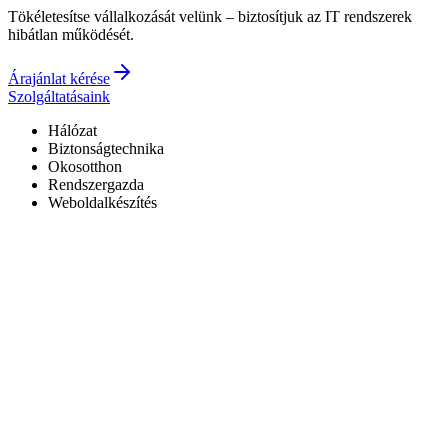
Tökéletesítse vállalkozását velünk – biztosítjuk az IT rendszerek
hibátlan működését.
Árajánlat kérése
Szolgáltatásaink
Hálózat
Biztonságtechnika
Okosotthon
Rendszergazda
Weboldalkészítés
Hivatalos Reolink forgalmazó
3 év garancia a kiépített rendszerekre
0–24 elérhetőség
7+ év tapasztalat