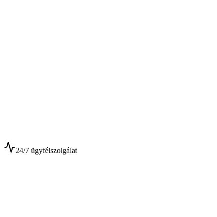
$
$
24/7 ügyfélszolgálat
0+
Év tapasztalat
0+