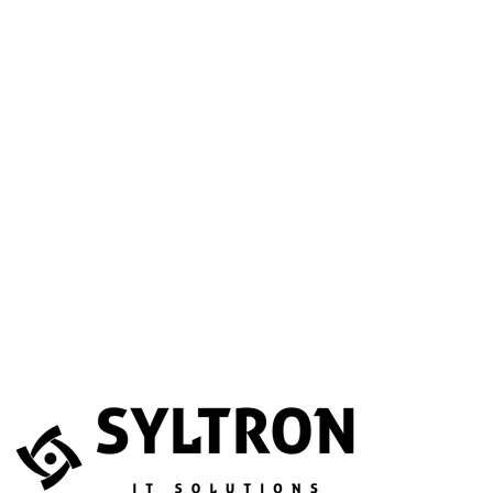
A betöltéssel a Google Térkép szolgáltatása aktiválódik.
Website
Név
*
E-mail
*
Telefonszám
(opcionális)
Melyik szolgáltatás érdekli?
(opcionális)
Üzenet
*
Elfogadom, hogy az adataimat összegyűjtsék és tárolják.
Adatvédelem
Az űrlapot a reCAPTCHA védi; a Google
adatvédelmi irányelvei
és
általános szerződési feltételei
érvényesek.