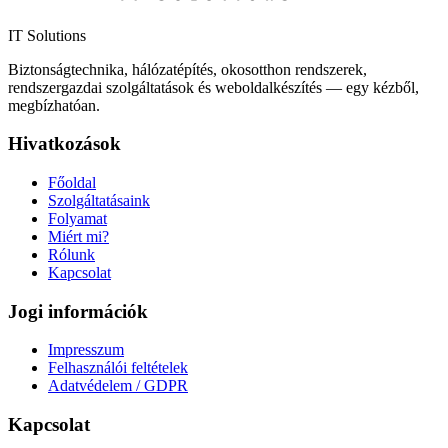
IT Solutions
Biztonságtechnika, hálózatépítés, okosotthon rendszerek,
rendszergazdai szolgáltatások és weboldalkészítés — egy kézből,
megbízhatóan.
Hivatkozások
Főoldal
Szolgáltatásaink
Folyamat
Miért mi?
Rólunk
Kapcsolat
Jogi információk
Impresszum
Felhasználói feltételek
Adatvédelem / GDPR
Kapcsolat