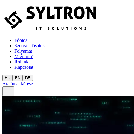
Főoldal
Szolgáltatásaink
Folyamat
Miért mi?
Rólunk
Kapcsolat
HU
EN
DE
Árajánlat kérése