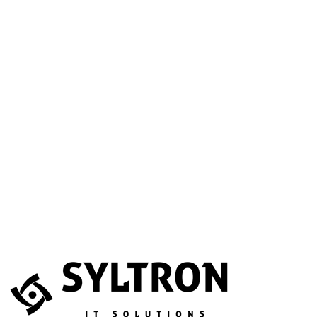
A betöltéssel a Google Térkép szolgáltatása aktiválódik.
Website
Név
*
E-mail
*
Telefonszám
(opcionális)
Melyik szolgáltatás érdekli?
(opcionális)
Üzenet
*
Elfogadom, hogy az adataimat összegyűjtsék és tárolják.
Adatvédelem
Az űrlapot a reCAPTCHA védi; a Google
adatvédelmi irányelvei
és
általános szerződési feltételei
érvényesek.