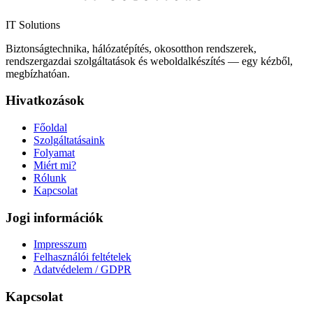
IT Solutions
Biztonságtechnika, hálózatépítés, okosotthon rendszerek,
rendszergazdai szolgáltatások és weboldalkészítés — egy kézből,
megbízhatóan.
Hivatkozások
Főoldal
Szolgáltatásaink
Folyamat
Miért mi?
Rólunk
Kapcsolat
Jogi információk
Impresszum
Felhasználói feltételek
Adatvédelem / GDPR
Kapcsolat