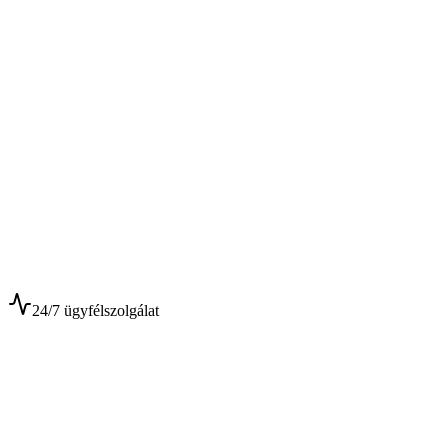
$
$
24/7 ügyfélszolgálat
0+
Év tapasztalat
0+