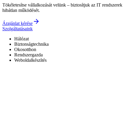
Tökéletesítse vállalkozását velünk – biztosítjuk az IT rendszerek
hibátlan működését.
Árajánlat kérése
Szolgáltatásaink
Hálózat
Biztonságtechnika
Okosotthon
Rendszergazda
Weboldalkészítés
Hivatalos Reolink forgalmazó
3 év garancia a kiépített rendszerekre
0–24 elérhetőség
7+ év tapasztalat