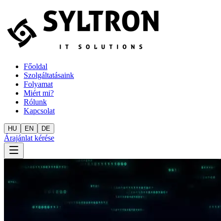
Főoldal
Szolgáltatásaink
Folyamat
Miért mi?
Rólunk
Kapcsolat
HU
EN
DE
Árajánlat kérése