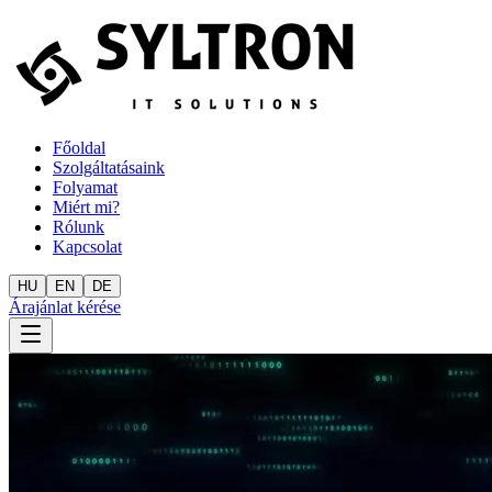
Főoldal
Szolgáltatásaink
Folyamat
Miért mi?
Rólunk
Kapcsolat
HU
EN
DE
Árajánlat kérése