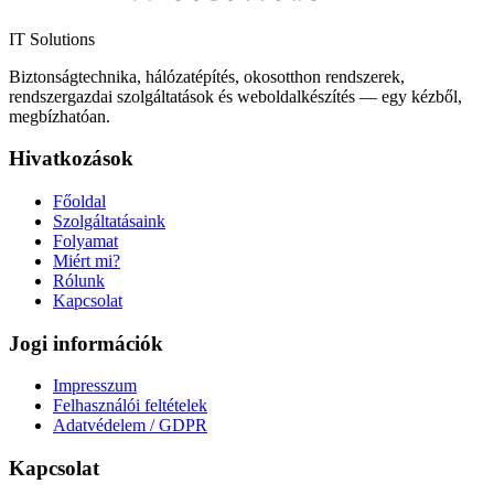
IT Solutions
Biztonságtechnika, hálózatépítés, okosotthon rendszerek,
rendszergazdai szolgáltatások és weboldalkészítés — egy kézből,
megbízhatóan.
Hivatkozások
Főoldal
Szolgáltatásaink
Folyamat
Miért mi?
Rólunk
Kapcsolat
Jogi információk
Impresszum
Felhasználói feltételek
Adatvédelem / GDPR
Kapcsolat