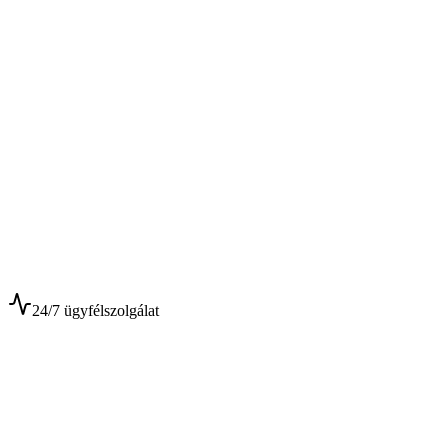
$
$
24/7 ügyfélszolgálat
0+
Év tapasztalat
0+