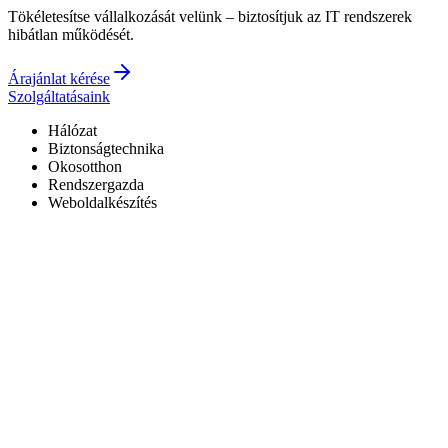
Tökéletesítse vállalkozását velünk – biztosítjuk az IT rendszerek
hibátlan működését.
Árajánlat kérése
Szolgáltatásaink
Hálózat
Biztonságtechnika
Okosotthon
Rendszergazda
Weboldalkészítés
Hivatalos Reolink forgalmazó
3 év garancia a kiépített rendszerekre
0–24 elérhetőség
7+ év tapasztalat