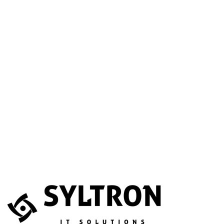
A betöltéssel a Google Térkép szolgáltatása aktiválódik.
Website
Név
*
E-mail
*
Telefonszám
(opcionális)
Melyik szolgáltatás érdekli?
(opcionális)
Üzenet
*
Elfogadom, hogy az adataimat összegyűjtsék és tárolják.
Adatvédelem
Az űrlapot a reCAPTCHA védi; a Google
adatvédelmi irányelvei
és
általános szerződési feltételei
érvényesek.