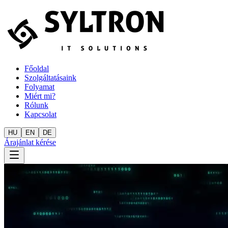
Főoldal
Szolgáltatásaink
Folyamat
Miért mi?
Rólunk
Kapcsolat
HU
EN
DE
Árajánlat kérése