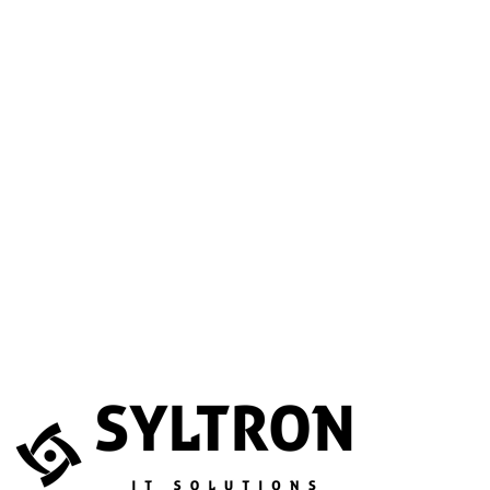
A betöltéssel a Google Térkép szolgáltatása aktiválódik.
Website
Név
*
E-mail
*
Telefonszám
(opcionális)
Melyik szolgáltatás érdekli?
(opcionális)
Üzenet
*
Elfogadom, hogy az adataimat összegyűjtsék és tárolják.
Adatvédelem
Az űrlapot a reCAPTCHA védi; a Google
adatvédelmi irányelvei
és
általános szerződési feltételei
érvényesek.