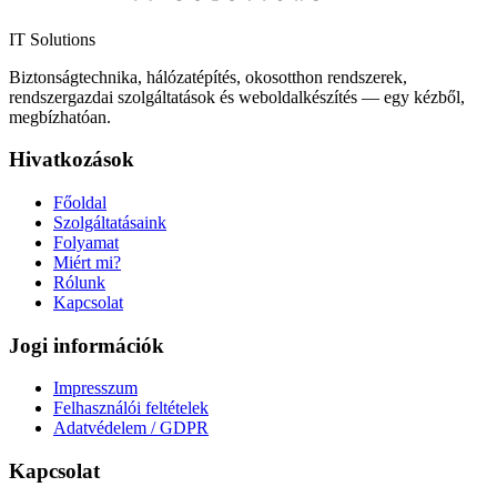
IT Solutions
Biztonságtechnika, hálózatépítés, okosotthon rendszerek,
rendszergazdai szolgáltatások és weboldalkészítés — egy kézből,
megbízhatóan.
Hivatkozások
Főoldal
Szolgáltatásaink
Folyamat
Miért mi?
Rólunk
Kapcsolat
Jogi információk
Impresszum
Felhasználói feltételek
Adatvédelem / GDPR
Kapcsolat