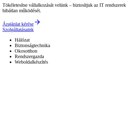
Tökéletesítse vállalkozását velünk – biztosítjuk az IT rendszerek
hibátlan működését.
Árajánlat kérése
Szolgáltatásaink
Hálózat
Biztonságtechnika
Okosotthon
Rendszergazda
Weboldalkészítés
Hivatalos Reolink forgalmazó
3 év garancia a kiépített rendszerekre
0–24 elérhetőség
7+ év tapasztalat