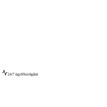
$
$
24/7 ügyfélszolgálat
0+
Év tapasztalat
0+