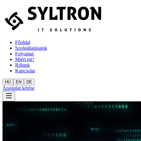
Főoldal
Szolgáltatásaink
Folyamat
Miért mi?
Rólunk
Kapcsolat
HU
EN
DE
Árajánlat kérése