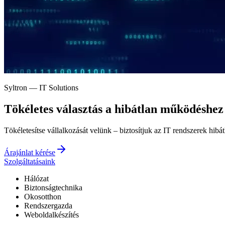
Syltron — IT Solutions
Tökéletes választás a
hibátlan működéshez
Tökéletesítse vállalkozását velünk – biztosítjuk az IT rendszerek hibá
Árajánlat kérése
Szolgáltatásaink
Hálózat
Biztonságtechnika
Okosotthon
Rendszergazda
Weboldalkészítés