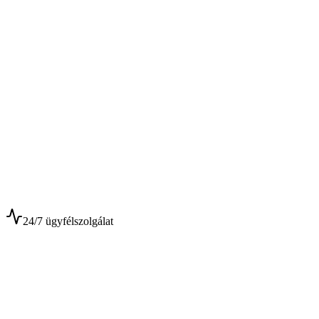
$
$
24/7 ügyfélszolgálat
0+
Év tapasztalat
0+