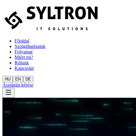
Főoldal
Szolgáltatásaink
Folyamat
Miért mi?
Rólunk
Kapcsolat
HU
EN
DE
Árajánlat kérése