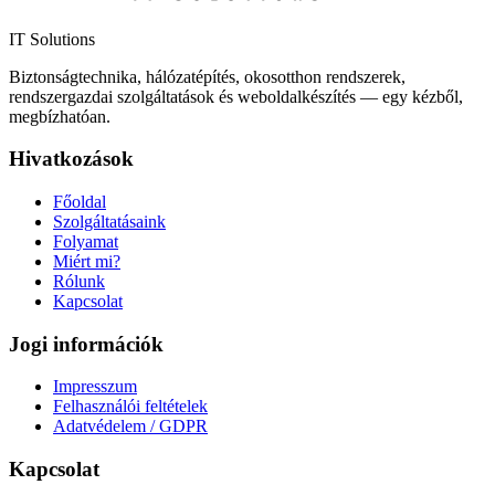
IT Solutions
Biztonságtechnika, hálózatépítés, okosotthon rendszerek,
rendszergazdai szolgáltatások és weboldalkészítés — egy kézből,
megbízhatóan.
Hivatkozások
Főoldal
Szolgáltatásaink
Folyamat
Miért mi?
Rólunk
Kapcsolat
Jogi információk
Impresszum
Felhasználói feltételek
Adatvédelem / GDPR
Kapcsolat