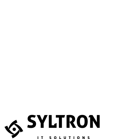
A betöltéssel a Google Térkép szolgáltatása aktiválódik.
Website
Név
*
E-mail
*
Telefonszám
(opcionális)
Melyik szolgáltatás érdekli?
(opcionális)
Üzenet
*
Elfogadom, hogy az adataimat összegyűjtsék és tárolják.
Adatvédelem
Az űrlapot a reCAPTCHA védi; a Google
adatvédelmi irányelvei
és
általános szerződési feltételei
érvényesek.