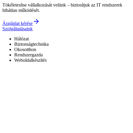
Tökéletesítse vállalkozását velünk – biztosítjuk az IT rendszerek
hibátlan működését.
Árajánlat kérése
Szolgáltatásaink
Hálózat
Biztonságtechnika
Okosotthon
Rendszergazda
Weboldalkészítés
Hivatalos Reolink forgalmazó
3 év garancia a kiépített rendszerekre
0–24 elérhetőség
7+ év tapasztalat