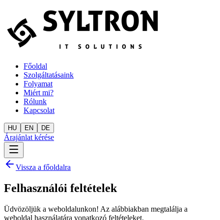
Főoldal
Szolgáltatásaink
Folyamat
Miért mi?
Rólunk
Kapcsolat
HU
EN
DE
Árajánlat kérése
Vissza a főoldalra
Felhasználói feltételek
Üdvözöljük a weboldalunkon! Az alábbiakban megtalálja a
weboldal használatára vonatkozó feltételeket.