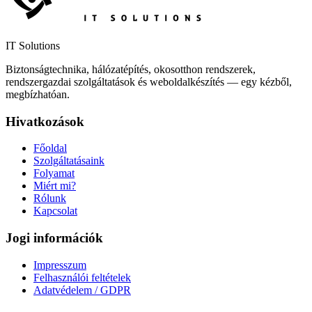
IT Solutions
Biztonságtechnika, hálózatépítés, okosotthon rendszerek,
rendszergazdai szolgáltatások és weboldalkészítés — egy kézből,
megbízhatóan.
Hivatkozások
Főoldal
Szolgáltatásaink
Folyamat
Miért mi?
Rólunk
Kapcsolat
Jogi információk
Impresszum
Felhasználói feltételek
Adatvédelem / GDPR