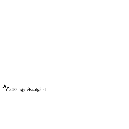
$
$
24/7 ügyfélszolgálat
0+
Év tapasztalat
0+