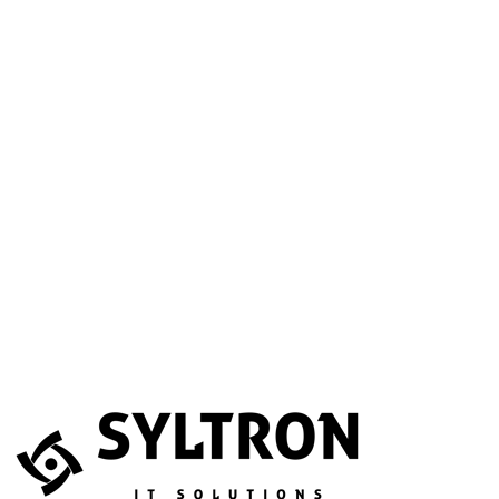
A betöltéssel a Google Térkép szolgáltatása aktiválódik.
Website
Név
*
E-mail
*
Telefonszám
(opcionális)
Melyik szolgáltatás érdekli?
(opcionális)
Üzenet
*
Elfogadom, hogy az adataimat összegyűjtsék és tárolják.
Adatvédelem
Az űrlapot a reCAPTCHA védi; a Google
adatvédelmi irányelvei
és
általános szerződési feltételei
érvényesek.