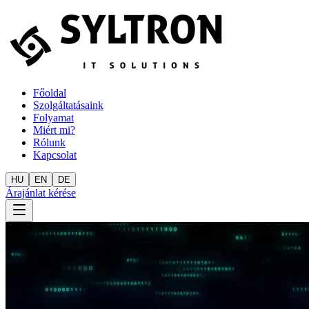
Főoldal
Szolgáltatásaink
Folyamat
Miért mi?
Rólunk
Kapcsolat
HU
EN
DE
Árajánlat kérése