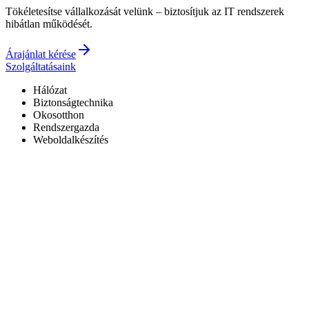
Tökéletesítse vállalkozását velünk – biztosítjuk az IT rendszerek
hibátlan működését.
Árajánlat kérése
Szolgáltatásaink
Hálózat
Biztonságtechnika
Okosotthon
Rendszergazda
Weboldalkészítés
Hivatalos Reolink forgalmazó
3 év garancia a kiépített rendszerekre
0–24 elérhetőség
7+ év tapasztalat