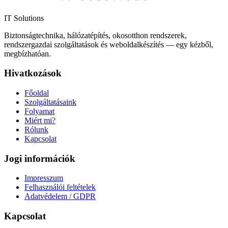
IT Solutions
Biztonságtechnika, hálózatépítés, okosotthon rendszerek,
rendszergazdai szolgáltatások és weboldalkészítés — egy kézből,
megbízhatóan.
Hivatkozások
Főoldal
Szolgáltatásaink
Folyamat
Miért mi?
Rólunk
Kapcsolat
Jogi információk
Impresszum
Felhasználói feltételek
Adatvédelem / GDPR
Kapcsolat