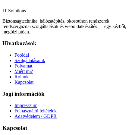
IT Solutions
Biztonságtechnika, hálózatépítés, okosotthon rendszerek,
rendszergazdai szolgáltatások és weboldalkészítés — egy kézből,
megbízhatóan.
Hivatkozások
Főoldal
Szolgáltatásaink
Folyamat
Miért mi?
Rólunk
Kapcsolat
Jogi információk
Impresszum
Felhasználói feltételek
Adatvédelem / GDPR
Kapcsolat