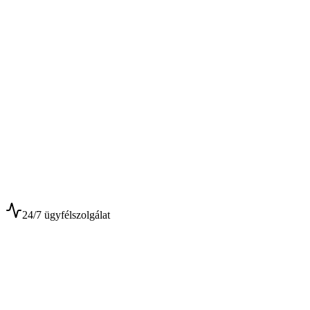
$
$
24/7 ügyfélszolgálat
0+
Év tapasztalat
0+