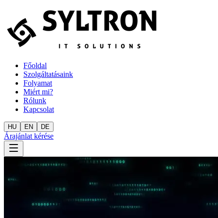
Főoldal
Szolgáltatásaink
Folyamat
Miért mi?
Rólunk
Kapcsolat
HU
EN
DE
Árajánlat kérése