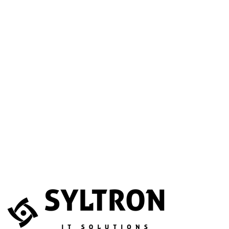
A betöltéssel a Google Térkép szolgáltatása aktiválódik.
Website
Név
*
E-mail
*
Telefonszám
(opcionális)
Melyik szolgáltatás érdekli?
(opcionális)
Üzenet
*
Elfogadom, hogy az adataimat összegyűjtsék és tárolják.
Adatvédelem
Az űrlapot a reCAPTCHA védi; a Google
adatvédelmi irányelvei
és
általános szerződési feltételei
érvényesek.