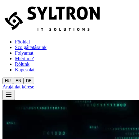
Főoldal
Szolgáltatásaink
Folyamat
Miért mi?
Rólunk
Kapcsolat
HU
EN
DE
Árajánlat kérése