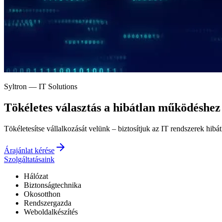
Syltron — IT Solutions
Tökéletes választás a
hibátlan működéshez
Tökéletesítse vállalkozását velünk – biztosítjuk az IT rendszerek hibá
Árajánlat kérése
Szolgáltatásaink
Hálózat
Biztonságtechnika
Okosotthon
Rendszergazda
Weboldalkészítés