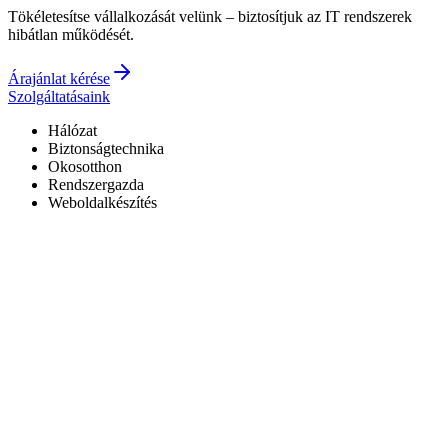
Tökéletesítse vállalkozását velünk – biztosítjuk az IT rendszerek
hibátlan működését.
Árajánlat kérése
Szolgáltatásaink
Hálózat
Biztonságtechnika
Okosotthon
Rendszergazda
Weboldalkészítés
Hivatalos Reolink forgalmazó
3 év garancia a kiépített rendszerekre
0–24 elérhetőség
7+ év tapasztalat