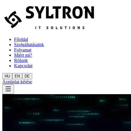
Főoldal
Szolgáltatásaink
Folyamat
Miért mi?
Rólunk
Kapcsolat
HU
EN
DE
Árajánlat kérése