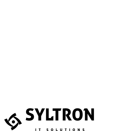
A betöltéssel a Google Térkép szolgáltatása aktiválódik.
Website
Név
*
E-mail
*
Telefonszám
(opcionális)
Melyik szolgáltatás érdekli?
(opcionális)
Üzenet
*
Elfogadom, hogy az adataimat összegyűjtsék és tárolják.
Adatvédelem
Az űrlapot a reCAPTCHA védi; a Google
adatvédelmi irányelvei
és
általános szerződési feltételei
érvényesek.