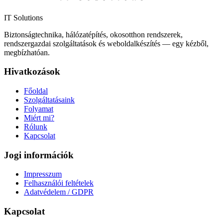
IT Solutions
Biztonságtechnika, hálózatépítés, okosotthon rendszerek,
rendszergazdai szolgáltatások és weboldalkészítés — egy kézből,
megbízhatóan.
Hivatkozások
Főoldal
Szolgáltatásaink
Folyamat
Miért mi?
Rólunk
Kapcsolat
Jogi információk
Impresszum
Felhasználói feltételek
Adatvédelem / GDPR
Kapcsolat