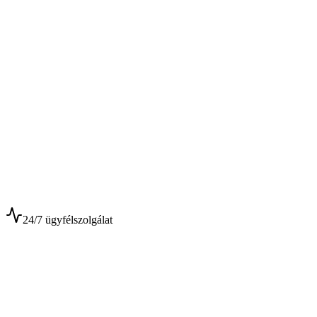
$
$
24/7 ügyfélszolgálat
0+
Év tapasztalat
0+