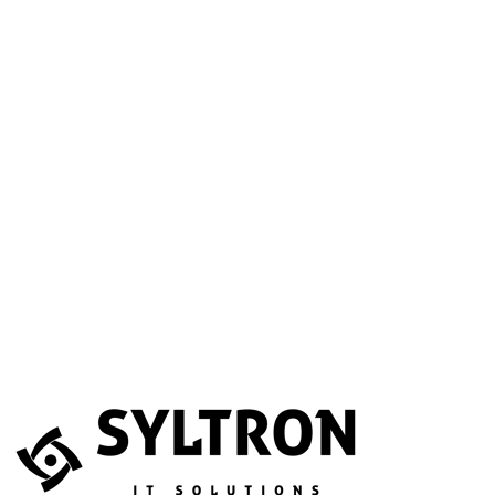
A betöltéssel a Google Térkép szolgáltatása aktiválódik.
Website
Név
*
E-mail
*
Telefonszám
(opcionális)
Melyik szolgáltatás érdekli?
(opcionális)
Üzenet
*
Elfogadom, hogy az adataimat összegyűjtsék és tárolják.
Adatvédelem
Az űrlapot a reCAPTCHA védi; a Google
adatvédelmi irányelvei
és
általános szerződési feltételei
érvényesek.