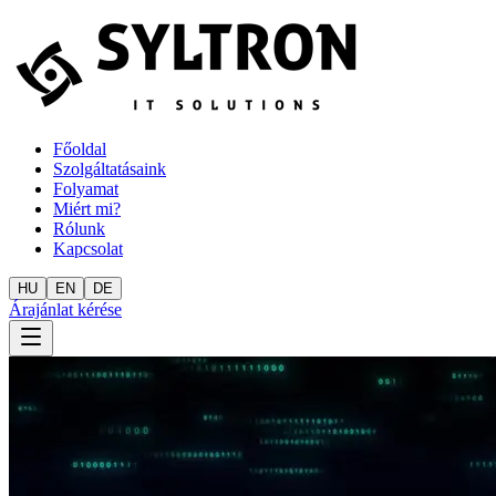
Főoldal
Szolgáltatásaink
Folyamat
Miért mi?
Rólunk
Kapcsolat
HU
EN
DE
Árajánlat kérése