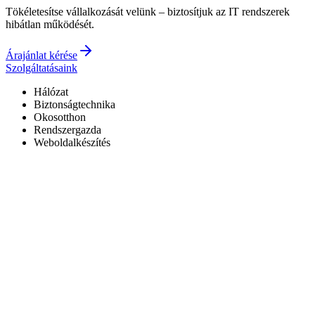
Tökéletesítse vállalkozását velünk – biztosítjuk az IT rendszerek
hibátlan működését.
Árajánlat kérése
Szolgáltatásaink
Hálózat
Biztonságtechnika
Okosotthon
Rendszergazda
Weboldalkészítés
Hivatalos Reolink forgalmazó
3 év garancia a kiépített rendszerekre
0–24 elérhetőség
7+ év tapasztalat