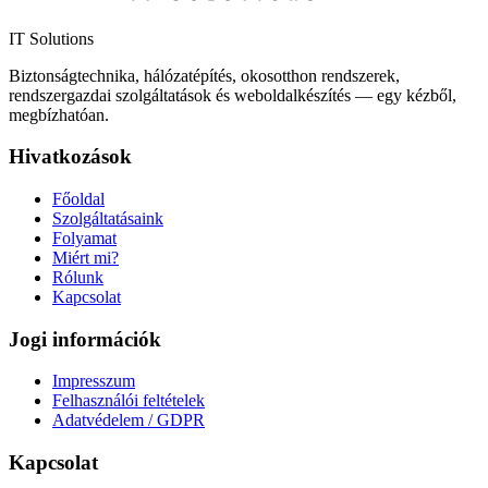
IT Solutions
Biztonságtechnika, hálózatépítés, okosotthon rendszerek,
rendszergazdai szolgáltatások és weboldalkészítés — egy kézből,
megbízhatóan.
Hivatkozások
Főoldal
Szolgáltatásaink
Folyamat
Miért mi?
Rólunk
Kapcsolat
Jogi információk
Impresszum
Felhasználói feltételek
Adatvédelem / GDPR
Kapcsolat