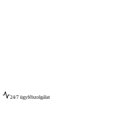
$
$
24/7 ügyfélszolgálat
0+
Év tapasztalat
0+